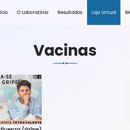
ício
O Laboratório
Resultados
Loja Virtual
Bl
Vacinas
nfluenza (Gripe)