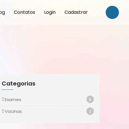
og
Contatos
Login
Cadastrar
Categorias
Exames
5
Vacinas
2