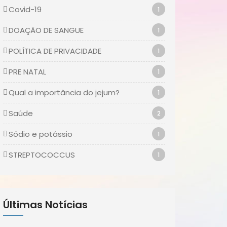
Covid-19
1
DOAÇÃO DE SANGUE
1
POLÍTICA DE PRIVACIDADE
1
PRE NATAL
1
Qual a importância do jejum?
1
Saúde
2
Sódio e potássio
1
STREPTOCOCCUS
1
Últimas Notícias