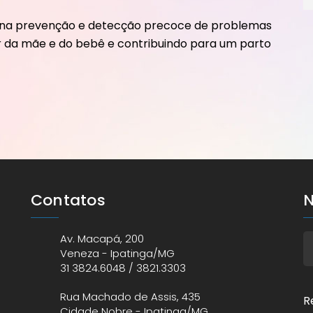
 na prevenção e detecção precoce de problemas
r da mãe e do bebê e contribuindo para um parto
Contatos
N
Av. Macapá, 200
Veneza - Ipatinga/MG
31 3824.6048 / 3821.3303
Rua Machado de Assis, 435
R
Cidade Nobre - Ipatinga/MG