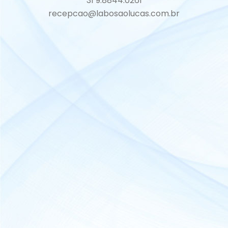
31 9.8844.0261
recepcao@labosaolucas.com.br